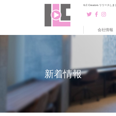
ILC Creators リリース
会社情報
新着情報