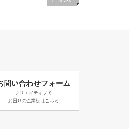
一覧へ戻る
お問い合わせフォーム
クリエイティブで
お困りの企業様はこちら