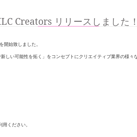
ILC Creators リリースしました
ビス)を開始致しました。
ィブ業界で新しい可能性を拓く」をコンセプトにクリエイティブ業界の様
利用ください。