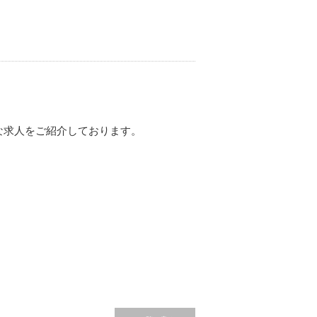
！
々な求人をご紹介しております。